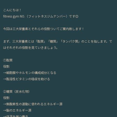
こんにちは！
fitness gym NO.（フィットネスジムナンバー）です😊
今回は三大栄養素とそれらの役割ついてご案内致します！
まず、三大栄養素とは「脂質」「糖質」「タンパク質」のことを指します。で
はそれぞれの役割を見ていきましょう。
①脂質
役割
→細胞膜やホルモンの構成成分となる
→脂溶性ビタミンの吸収を助ける
②糖質（炭水化物）
役割
→無酸素性の運動に使われるエネルギー源
→脳のエネルギー源
→体温を保つ働き