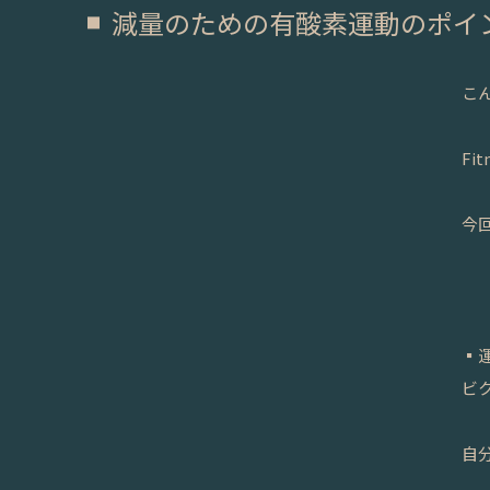
減量のための有酸素運動のポイ
こ
Fi
今
▪
ビ
自