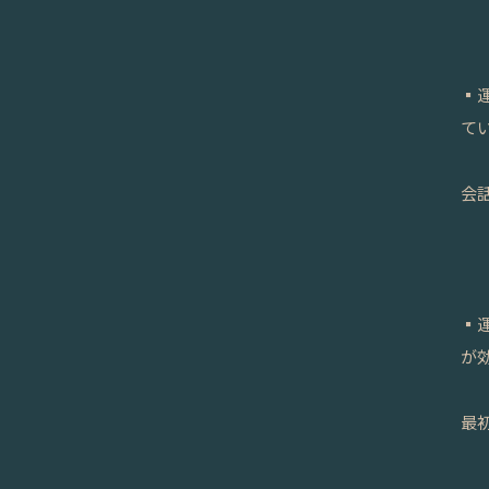
▪
て
会
▪
が
最