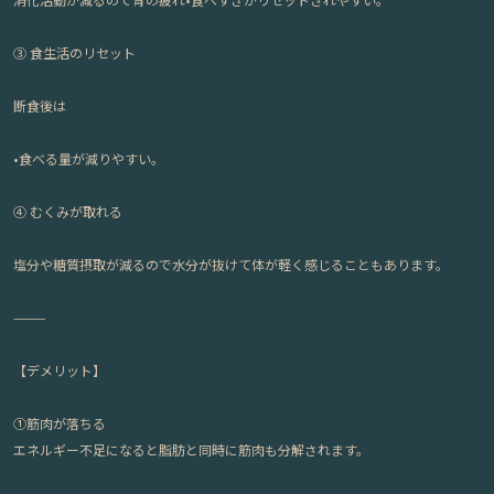
③
食生活のリセット
断食後は
•食べる量が減りやすい。
④
むくみが取れる
塩分や糖質摂取が減るので
水分が抜けて体が軽く感じることもあります。
⸻
【デメリット】
①筋肉が落ちる
エネルギー不足になると脂肪と同時に
筋肉も分解されます。