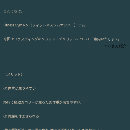
こんにちは。
Fitness Gym No.（フィットネスジムナンバー）です。
今回はファスティングのメリット・デメリットについてご案内いたします。
エバさん紹介
⸻
【メリット】
①
体重が減りやすい
純粋に摂取カロリーが減るため
体重が落ちやすい
。
②
胃腸を休ませられる
消化活動が減るので胃の疲れ•食べすぎがリセットされやすい。