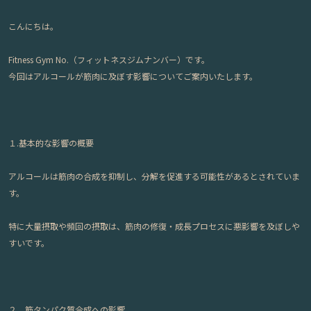
こんにちは。
Fitness Gym No.（フィットネスジムナンバー）です。
今回はアルコールが筋肉に及ぼす影響についてご案内いたします。
１.基本的な影響の概要
アルコールは筋肉の合成を抑制し、分解を促進する可能性があるとされていま
す。
特に大量摂取や頻回の摂取は、筋肉の修復・成長プロセスに悪影響を及ぼしや
すいです。
２．筋タンパク質合成への影響