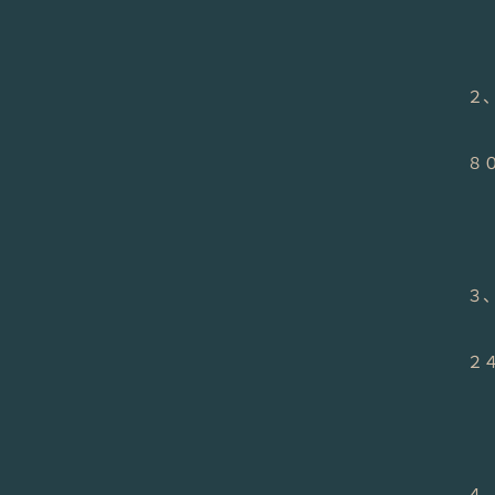
２
８０
３
２４
４