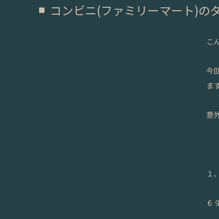
コンビニ(ファミリーマート)の
こん
今
ま
意
１
６９