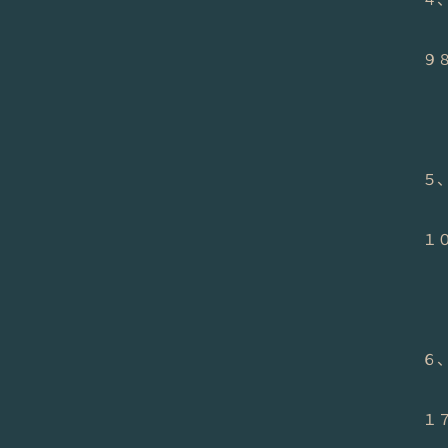
９８
５
１０
６
１７