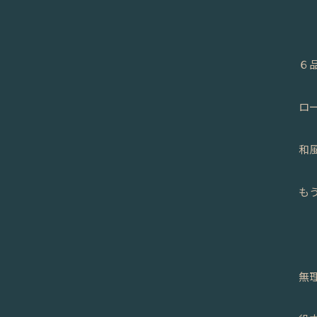
６
ロ
和
も
無