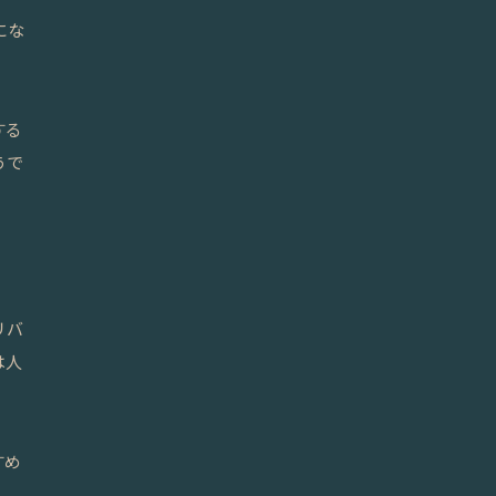
にな
する
うで
リバ
は人
すめ