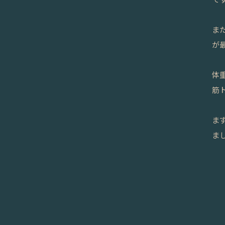
ま
が
体
筋
ま
ま