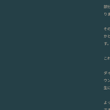
部
り
そ
か
す
こ
ダ
ウ
生
よ
で