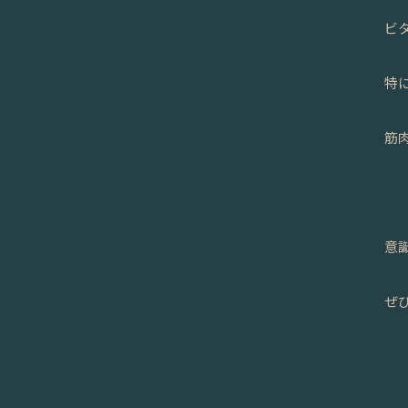
ビ
特
筋
意
ぜ