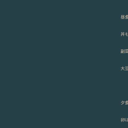
昼
丼
副
大
夕
卵