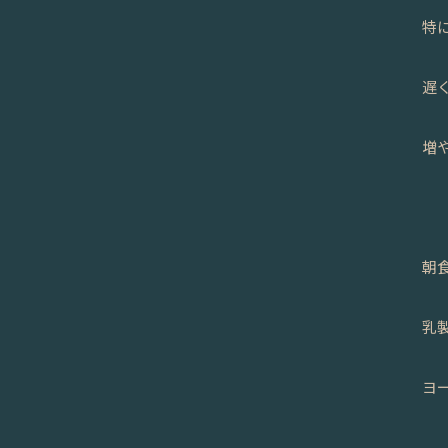
特
遅
増
朝
乳
ヨ