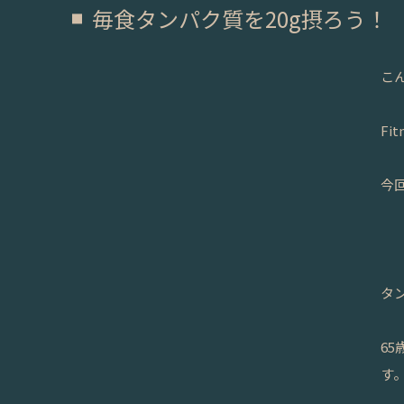
毎食タンパク質を20g摂ろう！
こ
Fi
今
タ
6
す